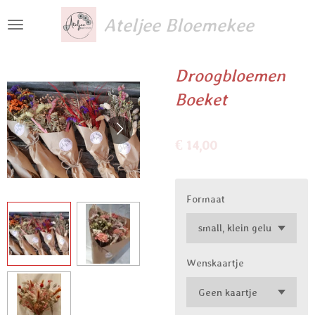
Ga
Ateljee Bloemekee
direct
naar
de
Droogbloemen
hoofdinhoud
Boeket
€ 14,00
Formaat
Wenskaartje