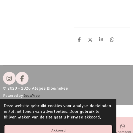
D
D
S
D
e
e
h
e
l
e
a
l
e
l
r
e
n
e
n
I
F
n
a
© 2020 - 2026 Ateljee Bloemekee
s
c
Powered by
JouwWeb
t
e
a
b
Deze website gebruikt cookies voor analyse-doeleinden
g
o
en/of het tonen van advertenties. Door gebruik te
r
o
blijven maken van de site gaat u hiermee akkoord.
a
k
m
Akkoord
E-mailadres
Telefoonnummer
Kaart
Instagram
WhatsApp